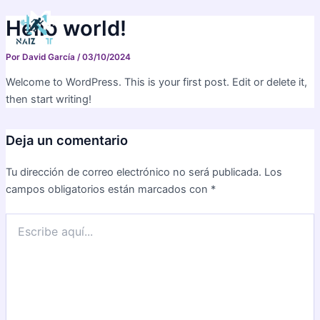
Ir
Main
Hello world!
al
Men
contenido
Por
David García
/
03/10/2024
Welcome to WordPress. This is your first post. Edit or delete it,
then start writing!
Deja un comentario
Tu dirección de correo electrónico no será publicada.
Los
campos obligatorios están marcados con
*
Escribe
aquí...